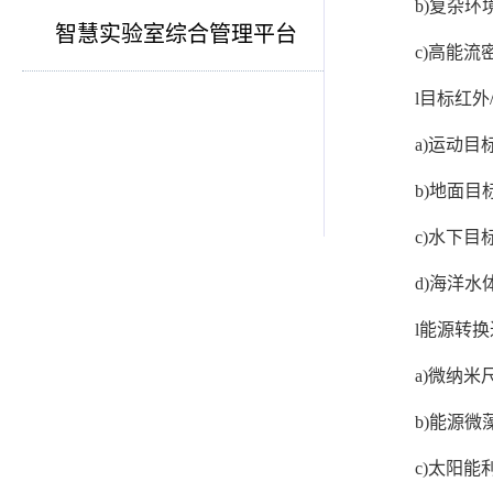
b)复杂
智慧实验室综合管理平台
c)高能
l目标红外
a)运动目
b)地面
c)水下
d)海洋
l能源转
a)微纳
b)能源
c)太阳