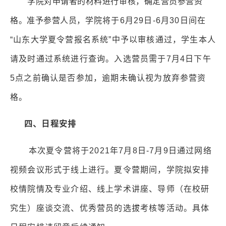
学院对申请者的材料进行审核，确定营员参营资
格。准予参营人员，
学院将于
6
月
29
日
-6
月
30
日间在
“
山东大学夏令营报名系统
”
中予以审核通过，学生本人
请及时通过系统进行查询。入选营员需于
7
月
4
日下午
5
点之前确认是否参加，逾期未确认视为放弃参营资
格。
四、日程安排
本次夏令营将于
2021
年
7
月
8
日
-7
月
9
日通过网络
视频会议形式于线上进行。夏令营期间，学院拟安排
校情院情及专业介绍、线上学术讲座、导师（在校研
究生）座谈交流、优秀营员的选拔考核等活动。具体