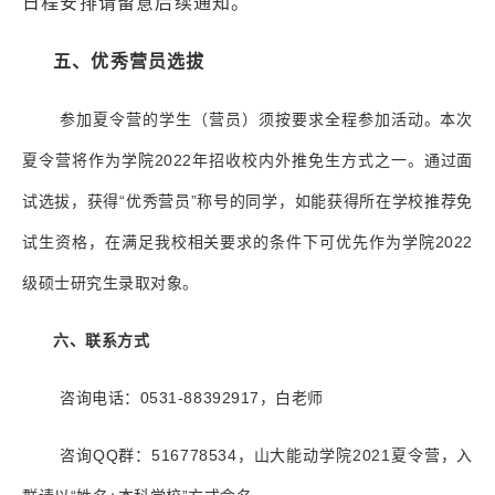
日程安排请留意后续通知。
五、优秀营员选拔
参加夏令营的学生（营员）须按要求全程参加活动。本次
夏令营将作为学院
2022
年招收校内外推免生方式之一。通过面
试选拔，获得“优秀营员”称号的同学，如能获得所在学校推荐免
试生资格，在满足我校相关要求的条件下可优先作为学院
2022
级硕士研究生录取对象。
六、联系方式
咨询电话：
0531-88392917
，白老师
咨询
QQ
群：
516778534
，山大能动学院
2021
夏令营，入