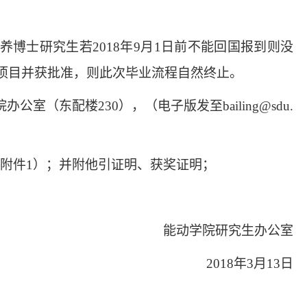
养博士研究生
若
2018年
9
月
1日前
不能
回国
报到则没
项目并
获批
准
，则此次毕业流程自然终止。
院
办公室（
东配楼
230
）
，
（电子版发至
bailing
@sdu.
附件
1
）；
并附他引证明、获奖证明；
能动学院
研究生办公室
201
8
年
3
月
13
日