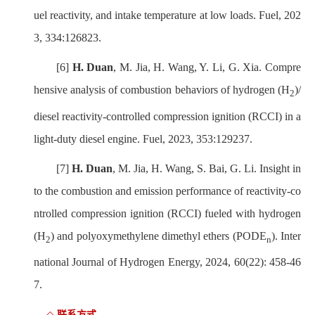
uel reactivity, and intake temperature at low loads. Fuel, 202
3, 334:126823.
[6]
H. Duan
, M. Jia, H. Wang, Y. Li, G. Xia. Compre
hensive analysis of combustion behaviors of hydrogen (H
)/
2
diesel reactivity-controlled compression ignition (RCCI) in a
light-duty diesel engine. Fuel, 2023, 353:129237.
[7]
H. Duan
, M. Jia, H. Wang, S. Bai, G. Li. Insight in
to the combustion and emission performance of reactivity-co
ntrolled compression ignition (RCCI) fueled with hydrogen
(H
) and polyoxymethylene dimethyl ethers (PODE
). Inter
2
n
national Journal of Hydrogen Energy, 2024, 60(22): 458-46
7.
联系方式
◇