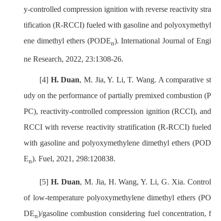
y-controlled compression ignition with reverse reactivity stra
tification (R-RCCI) fueled with gasoline and polyoxymethyl
ene dimethyl ethers (PODE
). International Journal of Engi
n
ne Research, 2022, 23:1308-26.
[4]
H. Duan
, M. Jia, Y. Li, T. Wang. A comparative st
udy on the performance of partially premixed combustion (P
PC), reactivity-controlled compression ignition (RCCI), and
RCCI with reverse reactivity stratification (R-RCCI) fueled
with gasoline and polyoxymethylene dimethyl ethers (POD
E
). Fuel, 2021, 298:120838.
n
[5]
H. Duan
, M. Jia, H. Wang, Y. Li, G. Xia. Control
of low-temperature polyoxymethylene dimethyl ethers (PO
DE
)/gasoline combustion considering fuel concentration, f
n