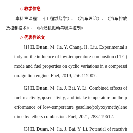
教学信息
◇
本科生课程：《工程燃烧学》、《汽车理论》、《汽车排放
及控制技术》、《内燃机振动与噪声控制》
代表性论文
◇
[1]
H. Duan
, M. Jia, Y. Chang, H. Liu. Experimental s
tudy on the influence of low-temperature combustion (LTC)
mode and fuel properties on cyclic variations in a compressi
on-ignition engine. Fuel, 2019, 256:115907.
[2]
H. Duan
, M. Jia, J. Bai, Y. Li. Combined effects of
fuel reactivity, φ-sensitivity, and intake temperature on the p
erformance of low-temperature gasoline/polyoxymethylene
dimethyl ethers combustion. Fuel, 2021, 288:119612.
[3]
H. Duan
, M. Jia, J. Bai, Y. Li. Potential of reactivit