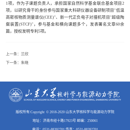
1
项，作为子课题负责人，承担国家自然科学基金联合基金项目
2
项，以研究骨干的身份参与国家重大科研仪器设备研制项目
"
低温
高密核物质测量谱仪
(CEE)"
、新一代正负电子对撞机项目
"
超级陶
粲装置
(STCF)"
，参与基金和横向课题多个，发表署名文章
60
余
篇，授权发明专利
5
项。
上一条：
兰欣
下一条：
朱晓
版权所有:Copyright © 2018-2020 山东大学核科学与能源动力学院
地址：济南市经十路17923号 邮编：250061
电话：0531-88392701 传真：0531-88392701