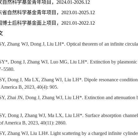
家自然科学基金青年项目，
2024.01-2026.12
东省自然科学基金青年项目，
2023.01-2025.12
国博士后科学基金面上项目，
2021.01-2022.12
文
SY, Zhang WJ, Dong J, Liu LH*. Optical theorem of an infinite circul
SY*, Dong J, Zhang WJ, Luo MG, Liu LH*. Extinction by plasmonic nano
7–5580.
SY, Dong J, Ma LX, Zhang WJ, Liu LH*. Dipole resonance conditions an
f America B, 2023, 40(4): 905.
SY, Zhai JN, Dong J, Zhang WJ, Liu LH*. Extinction and attenuation b
SY, Dong J, Zhang WJ, Ma LX, Liu LH*. Surface absorption channels in
 of America B, 2023, 40(11): 2860.
SY, Zhang WJ, Liu LH#. Light scattering by a charged infinite cylinder