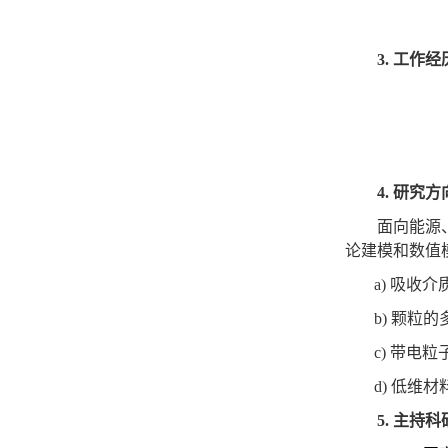
3.
工作经
4.
研究方
面向能源
论建模和数值
a)
吸收介
b)
颗粒的
c)
带电粒
d)
低维材
5.
主持科