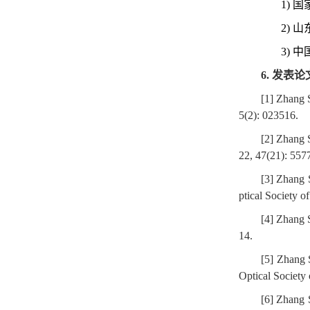
1)
国
2)
山
3)
中
6.
发表论
[1] Zhang 
5(2): 023516.
[2] Zhang 
22, 47(21): 557
[3] Zhang 
ptical Society o
[4] Zhang 
14.
[5] Zhang 
Optical Society
[6] Zhang 