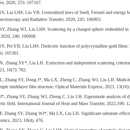
fer, 2020, 253: 107167.
SY, Liu LH#, Liu YB. Generalized laws of Snell, Fresnel and energy bal
Spectroscopy and Radiative Transfer, 2020, 245: 106903.
SY, Zhang WJ, Liu LH#. Scattering by a charged sphere embedded in 
, 2020, 246: 106908.
Y, Pei YB, Liu LH#. Dielectric function of polycrystalline gold films:
6): 165301.
N, Zhang SY*, Liu LH. Extinction and independent scattering criterion 
23, 10(7): 782.
L, Zhang SY, Dong J*, Ma LX, Zheng C, Zhang WJ, Liu LH. Multi-band
simple multilayer film structure. Optical Materials Express, 2023, 13(10)
J*, Zhang SY, Zhang WJ, Zheng C, Liu LH. Eigenmode analysis of dyna
tic field. International Journal of Heat and Mass Transfer, 2022,196: 
, Zhang SY, Zhang WJ*, Ma LX, Liu LH. Significant substrate effects o
onics, 2023, 10(4), 476.