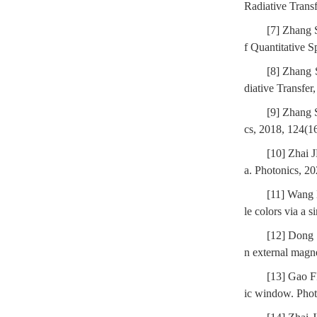
Radiative Trans
[7] Zhang 
f Quantitative 
[8] Zhang 
diative Transfer
[9] Zhang S
cs, 2018, 124(1
[10] Zhai J
a. Photonics, 20
[11] Wang 
le colors via a 
[12] Dong 
n external magne
[13] Gao FF
ic window. Phot