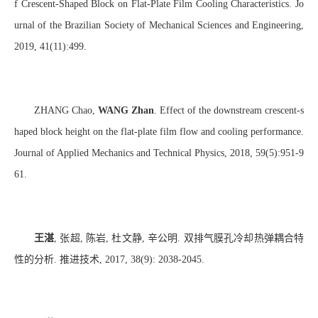
f Crescent-Shaped Block on Flat-Plate Film Cooling Characteristics. Jo
urnal of the Brazilian Society of Mechanical Sciences and Engineering,
2019, 41(11):499.
ZHA
NG
Chao,
WANG Zhan
. Effect of the downstream crescent-s
haped block height on the flat-plate film flow and cooling performance.
Journal of Applied Mechanics and Technical Physics, 2018, 59(5):951-9
61.
王湛
,
张超
,
陈岩
,
杜文静
,
辛公明
.
双排气膜孔冷却热弹耦合特
性的分析
.
推进技术
, 2017, 38(9): 2038-2045.