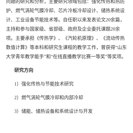
问题的研究和分析，主要研究
领域包括：强化传热和热防
护、燃气涡轮气膜冷却、芯片冷板冷却设计
、
储热系统设
计、工业设备节能技术等
。自任职以来发表论文
20
余篇，
主持
和
参与国家级、省部级
、
政府及企业委托课题
20
余
项。
主要承担《传热学》、《汽轮机原理》、《流动传热
数值计算》等本科和研究生课程的教学工作，曾获得
“山东
大学青年教学能手”和“在线直播教学比赛一等奖”等奖项。
研究方向
1
）强化传热与节能技术研究
2
）
燃气涡轮气膜冷却和内部冷却
3
）储能、储热设备
和
系统
设计与开发