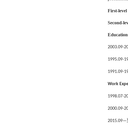
First-level
Second-lev
Education
2003.09-2
1995.09-1
1991.09-1
Work Expe
1998.07-2
2000.09-2
2015.09—