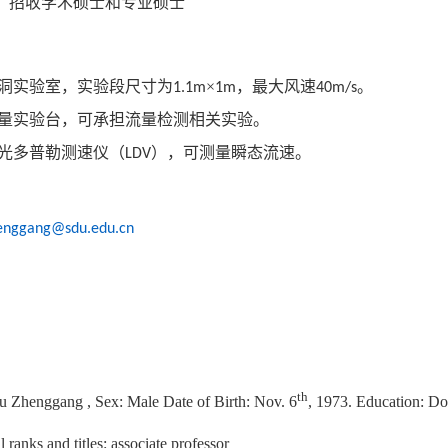
：
招收学术硕士和专业硕士
：
洞实验室，实验段尺寸为
×
，最大风速
。
1.1m
1m
40m/s
量实验台，可承担流量检测相关实验。
光多普勒测速仪（
），可测量瞬态流速。
LDV
：
enggang@sdu.edu.cn
th
u Zhenggang , Sex: Male Date of Birth: Nov. 6
, 1973. Education: D
l ranks and titles: associate professor