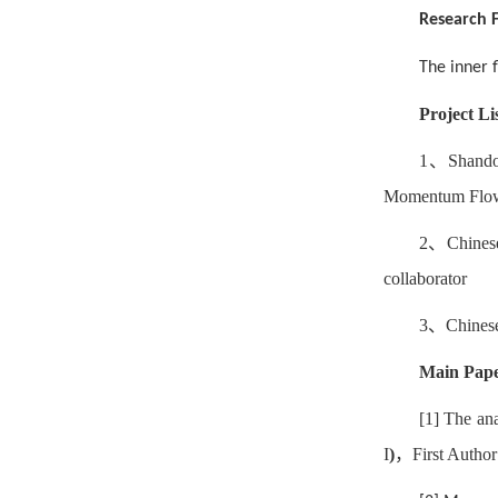
Research F
The inner 
Project Li
1
、
Shando
Momentum Flowme
2
、
Chines
collaborator
3
、
Chines
Main Pap
[1] The ana
I
)
，
First Author