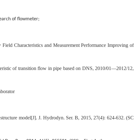
earch of flowmeter;
ield Characteristics and Measurement Performance Improving of
eristic of transition flow in pipe based on DNS, 2010/01—2012/12,
borator
d structure model[J]. J. Hydrodyn. Ser. B, 2015, 27(4): 624-632. (SC