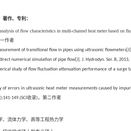
、著作、专利：
analysis of flow characteristics in multi-channel heat meter based on fl
一作者
asurement of transitional flow in pipes using ultrasonic flowmeters[J].
direct numerical simulation of pipe flow[J]. J. Hydrodyn. Ser. B, 2013,
rical study of flow fluctuation attenuation performance of a surge tan
y of errors in ultrasonic heat meter measurements caused by impuriti
收录
，第二作者
1);141-149.(SCI
)
：
学、流体力学、高等工程热力学