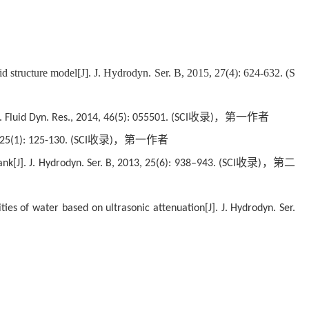
uid structure model[J]. J. Hydrodyn. Ser. B, 2015, 27(4): 624-632. (S
收录
，第一作者
 Fluid Dyn. Res., 2014, 46(5): 055501. (SCI
)
收录
，第一作者
 25(1): 125-130. (SCI
)
收录
，第二
k[J]. J. Hydrodyn. Ser. B, 2013, 25(6): 938–943. (SCI
)
es of water based on ultrasonic attenuation[J]. J. Hydrodyn. Ser.