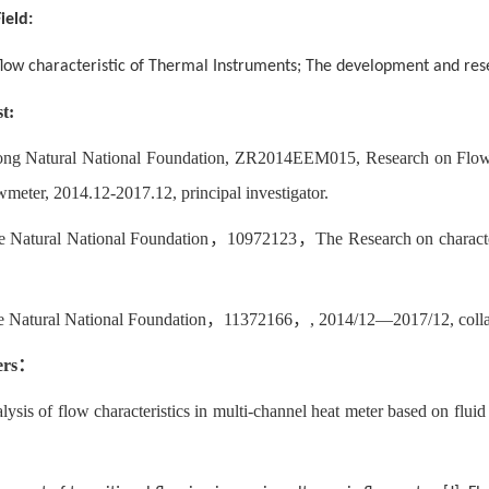
ield:
flow characteristic of Thermal Instruments; The development and res
st:
ng Natural National Foundation, ZR2014EEM015, Research on Flow F
ter, 2014.12-2017.12, principal investigator.
e Natural National Foundation
，
10972123
，
The Research on charact
e Natural National Foundation
，
11372166
，
, 2014/12—2017/12, colla
ers
：
lysis of flow characteristics in multi-channel heat meter based on flui