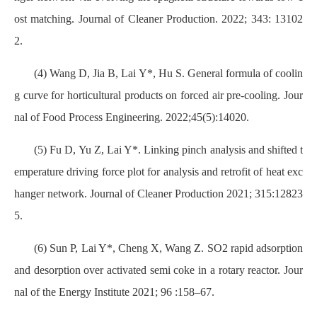
ost matching. Journal of Cleaner Production. 2022; 343: 13102
2.
(4) Wang D, Jia B, Lai Y*, Hu S. General formula of coolin
g curve for horticultural products on forced air pre‐cooling. Jour
nal of Food Process Engineering. 2022;45(5):14020.
(5) Fu D, Yu Z, Lai Y*. Linking pinch analysis and shifted t
emperature driving force plot for analysis and retrofit of heat exc
hanger network. Journal of Cleaner Production 2021; 315:12823
5.
(6) Sun P, Lai Y*, Cheng X, Wang Z. SO2 rapid adsorption
and desorption over activated semi coke in a rotary reactor. Jour
nal of the Energy Institute 2021; 96 :158–67.