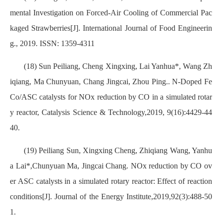
mental Investigation on Forced-Air Cooling of Commercial Pac
kaged Strawberries[J]. International Journal of Food Engineerin
g., 2019. ISSN: 1359-4311
(18) Sun Peiliang, Cheng Xingxing, Lai Yanhua*, Wang Zh
iqiang, Ma Chunyuan, Chang Jingcai, Zhou Ping.. N-Doped Fe
Co/ASC catalysts for NOx reduction by CO in a simulated rotar
y reactor, Catalysis Science & Technology,2019, 9(16):4429-44
40.
(19) Peiliang Sun, Xingxing Cheng, Zhiqiang Wang, Yanhu
a Lai*,Chunyuan Ma, Jingcai Chang. NOx reduction by CO ov
er ASC catalysts in a simulated rotary reactor: Effect of reaction
conditions[J]. Journal of the Energy Institute,2019,92(3):488-50
1.