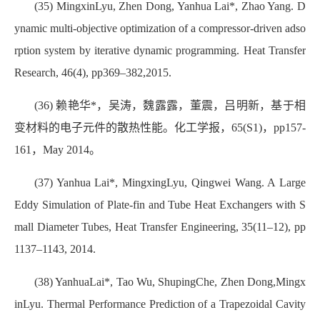
(35) MingxinLyu, Zhen Dong, Yanhua Lai*, Zhao Yang. D
ynamic multi-objective optimization of a compressor-driven adso
rption system by iterative dynamic programming.
Heat Transfer
Research, 46(4), pp369–382,2015.
(36) 赖艳华*，吴涛，魏露露，董震，吕明新，基于相
变材料的电子元件的散热性能。化工学报，65(S1)，pp157-
161，May 2014。
(37) Yanhua Lai*, MingxingLyu, Qingwei Wang. A Large
Eddy Simulation of Plate-fin and Tube Heat Exchangers with S
mall Diameter Tubes, Heat Transfer Engineering, 35(11–12), pp
1137–1143, 2014.
(38) YanhuaLai*, Tao Wu, ShupingChe, Zhen Dong,Mingx
inLyu. Thermal Performance Prediction of a Trapezoidal Cavity