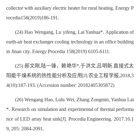
collector with auxiliary electric heater for rural heating. Energy P
rocedia158(2019)186-191.
(24) Hao Wengang, Lu yifeng, Lai Yanhua*. Application of
earth-air heat exchanger cooling technology in an office building
in Jinan city. Energy Procedia 158(2019) 6105-6111.
(25) 郝文刚,陆一锋，赖艳华*,于洪文,吕明新.直接式太
阳能干燥系统的热性能分析及应用[J].农业工程学报,2018,3
4(10):187-193. (Accession number: 20182405305872)
(26) Wengang Hao, Lulu Wei, Zhang Zongmin, Yanhua Lai
*. Research on simulation and experimental of thermal performa
nce of LED array heat sink[J]. Procedia Engineering. 2017.10.1
9, 205: 2084-2091.