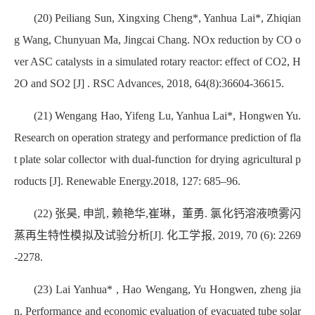
(20) Peiliang Sun, Xingxing Cheng*, Yanhua Lai*, Zhiqian
g Wang, Chunyuan Ma, Jingcai Chang. NOx reduction by CO o
ver ASC catalysts in a simulated rotary reactor: effect of CO2, H
2O and SO2 [J] . RSC Advances, 2018, 64(8):36604-36615.
(21) Wengang Hao, Yifeng Lu, Yanhua Lai*, Hongwen Yu.
Research on operation strategy and performance prediction of fla
t plate solar collector with dual-function for drying agricultural p
roducts [J]. Renewable Energy.2018, 127: 685–96.
(22) 张昊, 申凯, 赖艳华,崔琳，董勇. 氯化钙溶液喷雾闪
蒸再生特性模拟及试验分析[J]. 化工学报, 2019, 70 (6): 2269
-2278.
(23) Lai Yanhua* , Hao Wengang, Yu Hongwen, zheng jia
n. Performance and economic evaluation of evacuated tube solar