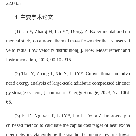
22.03.31
4. 主要学术论文
(1) Liu Y, Zhang H, Lai Y*, Dong, Z. Experimental and nu
merical study on a novel thermal mass flowmeter that is insensiti
ve to radial flow velocity distribution[J]. Flow Measurement and
Instrumentation, 2023, 90:102315.
(2) Tian Y, Zhang T, Xie N, Lai Y*. Conventional and adva
nced exergy analysis of large-scale adiabatic compressed air ener
gy storage system[J]. Journal of Energy Storage, 2023, 57: 1061
65.
(3) Fu D, Nguyen T, Lai Y*, Lin L, Dong Z. Improved pin
ch-based method to calculate the capital cost target of heat excha
nger network via evolving the spaghetti structure towards low-c