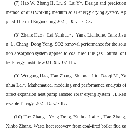
(7) Hao W, Zhang H, Liu S, Lai Y*. Design and prediction
method of dual working medium solar energy drying system. Ap
plied Thermal Engineering 2021; 195:117153.
(8) Zhang Hao，Lai Yanhua*，Yang Lianhong, Tang Jiyu
n, Li Chang, Dong Yong. SO2 removal performance for the solu
tion absorption system applied to coal-fired flue gas. Journal of t
he Energy Institute 2021; 98:107-115.
(9) Wengang Hao, Han Zhang, Shuonan Liu, Baoqi Mi, Ya
nhua Lai*. Mathematical modeling and performance analysis of
direct expansion heat pump assisted solar drying system [J]. Ren
ewable Energy, 2021,165:77-87.
(10) Hao Zhang , Yong Dong, Yanhua Lai * , Hao Zhang,
Xinbo Zhang. Waste heat recovery from coal-fired boiler flue ga