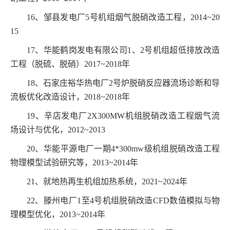
16
、邹县发电厂
5
号机组烟气脱硝改造工程，
2014~20
15
17
、华能鹤岗发电有限公司
1
、
2
号机组超低排放改造
工程（脱硫、脱硝）
2017~2018
年
18
、石家庄裕华热电厂
2
号炉脱硝反应器流场诊断和导
流板优化改造设计，
2018~2018
年
19
、辛店发电厂
2X300MW
机组脱硝改造工程烟气流
场设计与优化，
2012~2013
20
、华能平源电厂一期
4*300mw
级机组脱硝改造工程
物理模型试验研究等，
2013~2014
年
21
、就地热再生机组加热系统，
2021~2024
年
22
、滕州电厂
1
至
4
号机组脱硝改造
CFD
数值模拟与物
理模型优化，
2013~2014
年