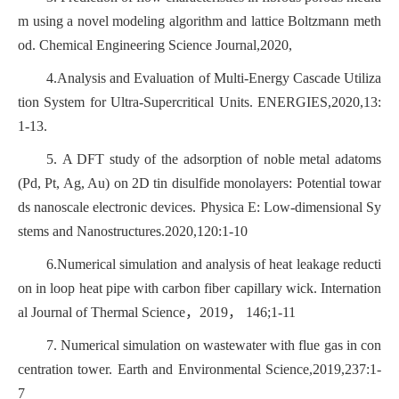
m using a novel modeling algorithm and lattice Boltzmann meth
od.
Chemical Engineering Science Journal,2020,
4.Analysis and Evaluation of Multi-Energy Cascade Utiliza
tion System for Ultra-Supercritical Units.
ENERGIES,2020,13:
1-13.
5.
A DFT study of the adsorption of noble metal adatoms
(Pd, Pt, Ag, Au) on 2D tin disulfide monolayers: Potential towar
ds nanoscale electronic devices.
Physica E: Low-dimensional Sy
stems and Nanostructures.2020,120:1-10
6.Numerical simulation and analysis of heat leakage reducti
on in loop heat pipe with carbon fiber capillary wick. Internation
al Journal of Thermal Science
，
2019
，
146;1-11
7.
Numerical simulation on wastewater with flue gas in con
centration tower. Earth and Environmental Science,2019,237:1-
7