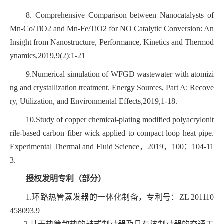
8.
Comprehensive Comparison between Nanocatalysts of
Mn-Co/TiO2 and Mn-Fe/TiO2 for NO Catalytic Conversion: An
Insight from Nanostructure, Performance, Kinetics and Thermod
ynamics,2019,9(2):1-21
9.Numerical simulation of WFGD wastewater with atomizi
ng and crystallization treatment. Energy Sources, Part A: Recove
ry, Utilization, and Environmental Effects,2019,1-18.
10.Study of copper chemical-plating modified polyacrylonit
rile-based carbon fiber wick applied to compact loop heat pipe.
Experimental Thermal and Fluid Science
，
2019
，
100
：
104-11
3.
授权发明专利（部分）
1.环路热管蒸发器的一体化制备，专利号：
ZL 201110
458093.9