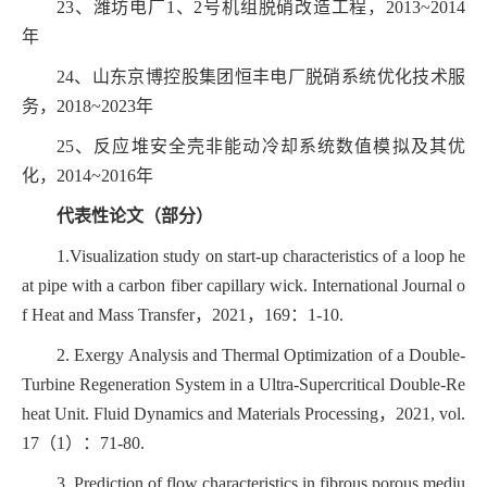
23
、潍坊电厂
1
、
2
号机组脱硝改造工程，
2013~2014
年
24
、山东京博控股集团恒丰电厂脱硝系统优化技术服
务，
2018~2023
年
25
、反应堆安全壳非能动冷却系统数值模拟及其优
化，
2014~2016
年
代表性论文（部分）
1.Visualization study on start-up characteristics of a loop he
at pipe with a carbon fiber capillary wick. International Journal o
f Heat and Mass Transfer
，
2021
，
169
：
1-10.
2.
Exergy Analysis and Thermal Optimization of a Double-
Turbine Regeneration System in a Ultra-Supercritical Double-Re
heat Unit. Fluid Dynamics and Materials Processing
，
2021, vol.
17
（
1
）：
71-80.
3.
Prediction of flow characteristics in fibrous porous mediu