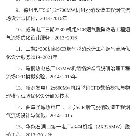
9
、德州电厂
5.6
号
2*700MW
机组脱硝改造工程烟气流
场设计与优化，
2013~2016
年
10
、威海电厂三期
2*300
机组
SCR
烟气脱硝改造工程烟
气流场优化设计服务，
2013~2016
11
、三期
2*300
机组
SCR
烟气脱硝改造工程烟气流场优
化设计服务
2019~2021
年
12
、马钢热电总厂
135MW
机组锅炉烟气脱硝治理工程
流场
CFD
模拟实验，
2014~2015
年
13
、新乡发电厂
2x660Mw
机组脱硝
CFD
数值模拟与物
理模型试验优化设计研发技术
14
、曲阜圣城热电厂
1
、
2
号
SCR
烟气脱硝改造工程烟
气流场设计与优化，
2014~2015
15
、华能石洞口第一电厂
#3-#4
机组（
2X325MW
）脱
硝工程，
2013~2014
年