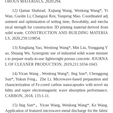
OROUS MATERIALS, 2020:294.
12) Qamar Shahzad, Xujiang Wang, Wenlong Wang*, Yi
Wan, Guolin Li, Changzai Ren, Yanpeng Mao. Coordinated adj
ustment and optimization of setting time, flowability, and mecha
nical strength for construction 3D printing material derived from
solid waste. CONSTRUCTION AND BUILDING MATERIA
LS, 2020,259:119854.
13) Xingliang Yao, Wenlong Wang*, Min Liu, Yonggang Y
ao, Shuang Wu. Synergistic use of industrial solid waste mixture
s to prepare ready-to-use lightweight porous concrete. JOURNA
L OF CLEANER PRODUCTION, 2019,211:1034-1043.
14) Yican Wang , Wenlong Wang*, Jing Sun*, Chenggong
Sun*, Yukun Feng，Zhe Li. Microwave-based preparation and
characterization of Fe-cored carbon nanocapsules with novel sta
bility and super electromagnetic wave absorption performance.
CARBON, 2018, 135:1-11.
15) Jing Sun*，Yican Wang, Wenlong Wang*, Ke Wang.
Application of featured microwave-metal discharge for the fabric