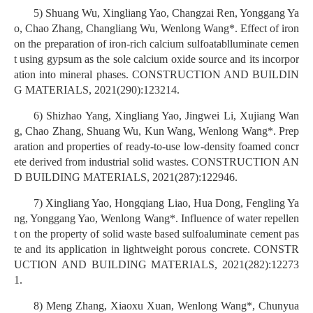
5) Shuang Wu, Xingliang Yao, Changzai Ren, Yonggang Ya
o, Chao Zhang, Changliang Wu, Wenlong Wang*. Effect of iron
on the preparation of iron-rich calcium sulfoatablluminate cemen
t using gypsum as the sole calcium oxide source and its incorpor
ation into mineral phases. CONSTRUCTION AND BUILDIN
G MATERIALS, 2021(290):123214.
6) Shizhao Yang, Xingliang Yao, Jingwei Li, Xujiang Wan
g, Chao Zhang, Shuang Wu, Kun Wang, Wenlong Wang*. Prep
aration and properties of ready-to-use low-density foamed concr
ete derived from industrial solid wastes. CONSTRUCTION AN
D BUILDING MATERIALS, 2021(287):122946.
7) Xingliang Yao, Hongqiang Liao, Hua Dong, Fengling Ya
ng, Yonggang Yao, Wenlong Wang*. Influence of water repellen
t on the property of solid waste based sulfoaluminate cement pas
te and its application in lightweight porous concrete. CONSTR
UCTION AND BUILDING MATERIALS, 2021(282):12273
1.
8) Meng Zhang, Xiaoxu Xuan, Wenlong Wang*, Chunyua