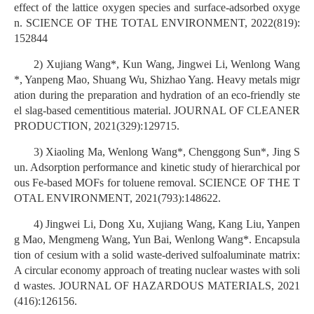
effect of the lattice oxygen species and surface-adsorbed oxyge
n. SCIENCE OF THE TOTAL ENVIRONMENT, 2022(819):
152844
2) Xujiang Wang*, Kun Wang, Jingwei Li, Wenlong Wang
*, Yanpeng Mao, Shuang Wu, Shizhao Yang. Heavy metals migr
ation during the preparation and hydration of an eco-friendly ste
el slag-based cementitious material. JOURNAL OF CLEANER
PRODUCTION, 2021(329):129715.
3) Xiaoling Ma, Wenlong Wang*, Chenggong Sun*, Jing S
un. Adsorption performance and kinetic study of hierarchical por
ous Fe-based MOFs for toluene removal. SCIENCE OF THE T
OTAL ENVIRONMENT, 2021(793):148622.
4) Jingwei Li, Dong Xu, Xujiang Wang, Kang Liu, Yanpen
g Mao, Mengmeng Wang, Yun Bai, Wenlong Wang*. Encapsula
tion of cesium with a solid waste-derived sulfoaluminate matrix:
A circular economy approach of treating nuclear wastes with soli
d wastes. JOURNAL OF HAZARDOUS MATERIALS, 2021
(416):126156.