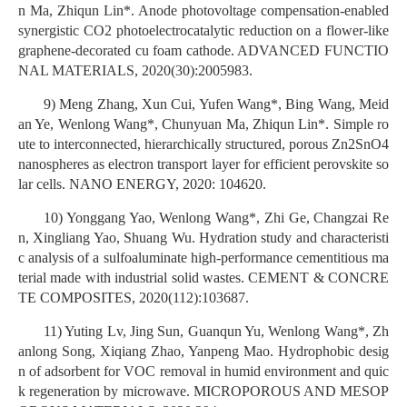
n Ma, Zhiqun Lin*. Anode photovoltage compensation-enabled
synergistic CO2 photoelectrocatalytic reduction on a flower-like
graphene-decorated cu foam cathode. ADVANCED FUNCTIO
NAL MATERIALS, 2020(30):2005983.
9) Meng Zhang, Xun Cui, Yufen Wang*, Bing Wang, Meid
an Ye, Wenlong Wang*, Chunyuan Ma, Zhiqun Lin*. Simple ro
ute to interconnected, hierarchically structured, porous Zn2SnO4
nanospheres as electron transport layer for efficient perovskite so
lar cells. NANO ENERGY, 2020: 104620.
10) Yonggang Yao, Wenlong Wang*, Zhi Ge, Changzai Re
n, Xingliang Yao, Shuang Wu. Hydration study and characteristi
c analysis of a sulfoaluminate high-performance cementitious ma
terial made with industrial solid wastes. CEMENT & CONCRE
TE COMPOSITES, 2020(112):103687.
11) Yuting Lv, Jing Sun, Guanqun Yu, Wenlong Wang*, Zh
anlong Song, Xiqiang Zhao, Yanpeng Mao. Hydrophobic desig
n of adsorbent for VOC removal in humid environment and quic
k regeneration by microwave. MICROPOROUS AND MESOP