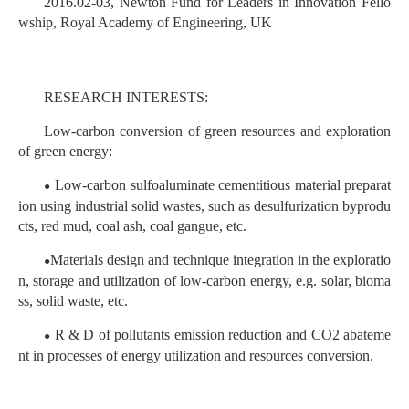
2016.02-03, Newton Fund for Leaders in Innovation Fello
wship, Royal Academy of Engineering, UK
RESEARCH INTERESTS:
Low-carbon conversion of green resources and exploration
of green energy:
Low-carbon sulfoaluminate cementitious material preparat
●
ion using industrial solid wastes, such as desulfurization byprodu
cts, red mud, coal ash, coal gangue, etc.
Materials design and technique integration in the exploratio
●
n, storage and utilization of low-carbon energy, e.g. solar, bioma
ss, solid waste, etc.
R & D of pollutants emission reduction and CO2 abateme
●
nt in processes of energy utilization and resources conversion.