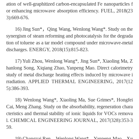
ation of well-graphitized carbon-encapsulated Fe nanoparticles f
or enhancing microwave absorption efficiency. FUEL, 2018(23
3):669-676.
16) Jing Sun*，Qing Wang, Wenlong Wang*. Study on the
synergism of steam reforming and photocatalysis for the degrada
tion of toluene as a tar model compound under microwave-metal
discharges. ENERGY, 2018(15):815-823.
17) Yuli Zhou, Wenlong Wang*, Jing Sun*, Xiaoling Ma, Z
hanlong Song, Xiqiang Zhao, Yanpeng Mao. Direct calorimetry
study of metal discharge heating effects induced by microwave i
rradiation. APPLIED THERMAL ENGINEERING, 2017(12
5):386-393.
18) Wenlong Wang*, Xiaoling Ma, Sue Grimes*, Hongfei
Cai, Meng Zhang. Study on the absorbability, regeneration chara
cteristics and thermal stability of ionic liquids for VOCs remova
l. CHEMICAL ENGINEERING JOURNAL, 2017(328):353-3
59.
19) Changzai Ren，Wenlong Wang*，Yanpeng Mao，Xu