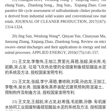
eliang Yuan，Zhanlong Song，Jing Sun，Xiqiang Zhao. Com
parative life cycle assessment of sulfoaluminate clinker productio
n derived from industrial solid wastes and conventional raw mat
erials. JOURNAL OF CLEANER PRODUCTION, 2017(167):
1314-1324.
20) Jing Sun, Wenlong Wang*, Qinyan Yue, Chunyuan Ma,
Junsong Zhang, Xiqiang Zhao, Zhanlong Song. Review on micr
owave–metal discharges and their applications in energy and ind
ustrial processes. APPLIED ENERGY, 2016(175):141-157.
21) 王文龙,李敬伟,王旭江,贾爱光,蒋稳,张超,吴长亮,毛
岩鹏,宋占龙. 垃圾飞灰热处理的全固废制备硫铝酸盐水泥
的系统及方法. 授权国家发明专利.
22) 王文龙,张超,李宁,蒋稳,曹修刚,刘霄,孙启龙,王旭江,
李敬伟,吴长亮. 固废基免蒸养装配式建筑预制用混凝土、
预制构件及制备方法. 授权国家发明专利.
23) 王文龙,王超前,宋占龙,赵希强,毛岩鹏,孙静. 有机废
水协同工业固废制备硫铝酸盐水泥的系统及方法. 授权国家