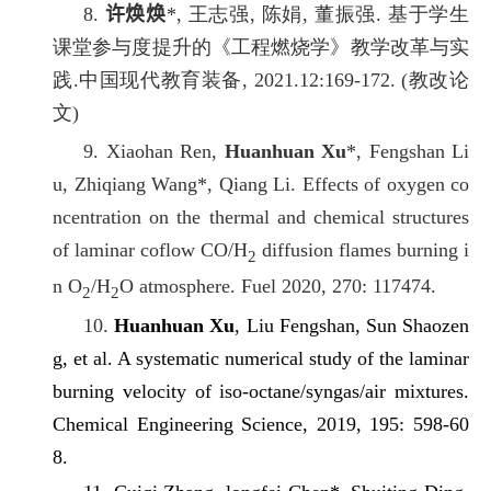
8.
许焕焕
*, 王志强, 陈娟, 董振强. 基于学生
课堂参与度提升的《工程燃烧学》教学改革与实
践.中国现代教育装备, 2021.12:169-172. (教改论
文)
9. Xiaohan Ren,
Huanhuan Xu
*, Fengshan Li
u, Zhiqiang Wang*, Qiang Li. Effects of oxygen co
ncentration on the thermal and chemical structures
of laminar coflow CO/H
diffusion flames burning i
2
n O
/H
O atmosphere. Fuel 2020, 270: 117474.
2
2
10.
Huanhuan Xu
, Liu Fengshan, Sun Shaozen
g, et al. A systematic numerical study of the laminar
burning velocity of iso-octane/syngas/air mixtures.
Chemical Engineering Science, 2019, 195: 598-60
8.