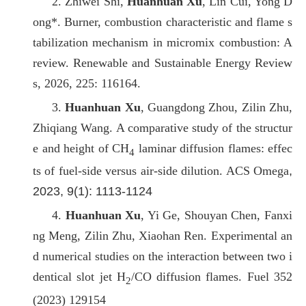
2. Zhiwei Shi,
Huanhuan Xu
, Lin Cui, Yong D
ong*. Burner, combustion characteristic and flame s
tabilization mechanism in micromix combustion: A
review. Renewable and Sustainable Energy Review
s, 2026, 225: 116164.
3.
Huanhuan Xu
, Guangdong Zhou, Zilin Zhu,
Zhiqiang Wang. A comparative study of the structur
e and height of CH
laminar diffusion flames: effec
4
ts of fuel-side versus air-side dilution. ACS Omega
,
2023, 9(1): 1113-1124
4.
Huanhuan Xu
, Yi Ge, Shouyan Chen, Fanxi
ng Meng, Zilin Zhu, Xiaohan Ren. Experimental an
d numerical studies on the interaction between two i
dentical slot jet H
/CO diffusion flames. Fuel 352
2
(2023) 129154