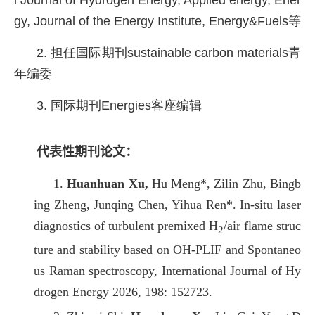
l Journal of Hydrogen Energy, Applied energy, Ener
gy, Journal of the Energy Institute, Energy&Fuels
等
2. 担任国际期刊
sustainable carbon materials
青
年编委
3. 国际期刊
Energies
客座编辑
代表性期刊论文：
1.
Huanhuan Xu,
Hu Meng*, Zilin Zhu, Bingb
ing Zheng, Junqing Chen, Yihua Ren*. In-situ laser
diagnostics of turbulent premixed H
/air flame struc
2
ture and stability based on OH-PLIF and Spontaneo
us Raman spectroscopy, International Journal of Hy
drogen Energy 2026, 198: 152723.