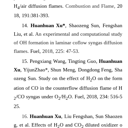
H
/air diffusion flames.
Combustion and Flame,
20
4
18, 191:381-393.
14.
Huanhuan Xu*
, Shaozeng Sun, Fengshan
Liu, et al.
An experimental and computational study
of OH formation in laminar coflow syngas diffusion
flames
. Fuel,
2018, 225: 47-53.
15.
Pengxiang Wang,
Tingting Guo,
Huanhuan
Xu
,
YijunZhao
*, Shun Meng, Dongdong Feng, Sha
ozeng Sun. Study on the effect of H
O on the form
2
ation of CO in the counterflow diffusion flame of H
/CO syngas under O
/H
O. Fuel, 2018, 234: 516-5
2
2
2
25.
16.
Huanhuan Xu
, Liu Fengshan, Sun Shaozen
g, et al. Effects of H
O and CO
diluted oxidizer o
2
2