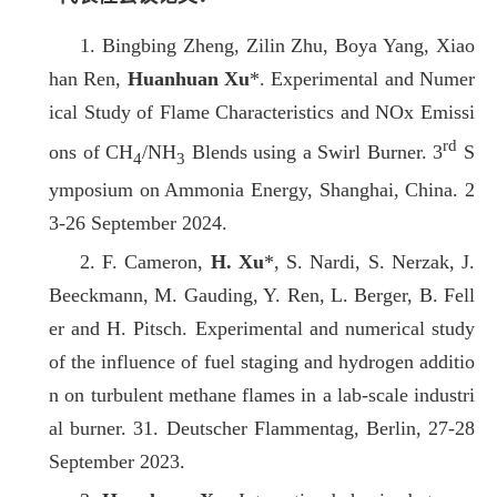
1. Bingbing Zheng, Zilin Zhu, Boya Yang, Xiao
han Ren,
Huanhuan Xu
*. Experimental and Numer
ical Study of Flame Characteristics and NOx Emissi
rd
ons of CH
/NH
Blends using a Swirl Burner. 3
S
4
3
ymposium on Ammonia Energy, Shanghai, China. 2
3-26 September 2024.
2. F. Cameron,
H. Xu
*, S. Nardi, S. Nerzak, J.
Beeckmann, M. Gauding, Y. Ren, L. Berger, B. Fell
er and H. Pitsch. Experimental and numerical study
of the influence of fuel staging and hydrogen additio
n on turbulent methane flames in a lab-scale industri
al burner. 31. Deutscher Flammentag, Berlin, 27-28
September 2023.