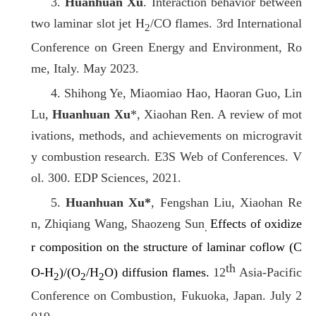
3.
Huanhuan Xu
. Interaction behavior between
two laminar slot jet H
/CO flames. 3rd International
2
Conference on Green Energy and Environment, Ro
me, Italy. May 2023.
4. Shihong Ye, Miaomiao Hao, Haoran Guo, Lin
Lu,
Huanhuan Xu
*, Xiaohan Ren. A review of mot
ivations, methods, and achievements on microgravit
y combustion research. E3S Web of Conferences. V
ol. 300. EDP Sciences, 2021.
5.
Huanhuan Xu*
, Fengshan Liu, Xiaohan Re
n, Zhiqiang Wang, Shaozeng Sun
Effects of oxidize
.
r composition on the structure of laminar coflow (C
th
O-H
)/(O
/H
O) diffusion flames.
12
Asia-Pacific
2
2
2
Conference on Combustion, Fukuoka, Japan. July 2