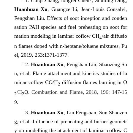
11. Cuiqi Zhang, longfei Chen*, Shuiting Ding,
Huanhuan Xu
, Guangze Li, Jean-Louis Consalvi,
Fengshan Liu. Effects of soot inception and conden
sation PAH species and fuel preheating on soot for
mation modeling in laminar coflow CH
/air diffusio
4
n flames doped with n-heptane/toluene mixtures. Fu
el, 2019, 253:1371-1377.
12.
Huanhuan Xu
, Fengshan Liu, Shaozeng Su
n, et al. Flame attachment and kinetics studies of la
minar coflow CO/H
diffusion flames burning in O
2
/H
O.
Combustion and Flame, 2018, 196: 147-15
2
2
9.
13.
Huanhuan Xu
, Liu Fengshan, Sun Shaozen
g, et al. Influence of preheating and burner geometr
y on modelling the attachment of laminar coflow C