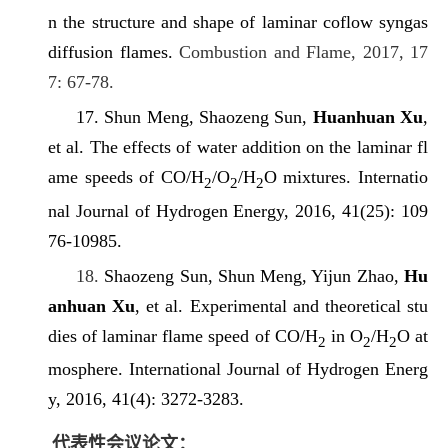
n the structure and shape of laminar coflow syngas
diffusion flames.
Combustion and Flame, 2017, 17
7: 67-78.
17. Shun Meng, Shaozeng Sun,
Huanhuan Xu
,
et al. The effects of water addition on the laminar fl
ame speeds of CO/H
/O
/H
O mixtures. Internatio
2
2
2
nal Journal of Hydrogen Energy, 2016, 41(25): 109
76-10985.
18.
Shaozeng Sun, Shun Meng, Yijun Zhao,
Hu
anhuan Xu
, et al. Experimental and theoretical stu
dies of laminar flame speed of CO/H
in O
/H
O at
2
2
2
mosphere. International Journal of Hydrogen Energ
y, 2016, 41(4): 3272-3283.
代表性会议论文：