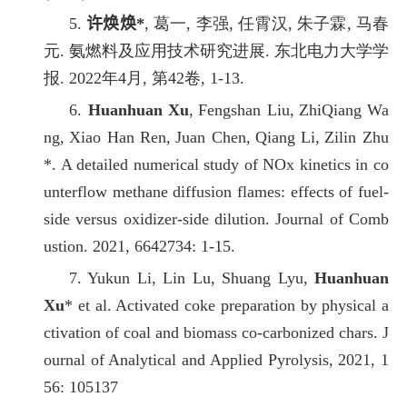
5.
许焕焕*
, 葛一, 李强, 任霄汉, 朱子霖, 马春
元. 氨燃料及应用技术研究进展. 东北电力大学学
报. 2022年4月, 第42卷, 1-13.
6.
Huanhuan Xu
,
Fengshan Liu,
ZhiQiang Wa
ng,
Xiao Han Ren,
Juan Chen,
Qiang Li,
Zilin Zhu
*. A detailed numerical study of NOx kinetics in co
unterflow methane diffusion flames: effects of fuel-
side versus oxidizer-side dilution. Journal of Comb
ustion. 2021, 6642734: 1-15.
7. Yukun Li, Lin Lu, Shuang Lyu,
Huanhuan
Xu
* et al. Activated coke preparation by physical a
ctivation of coal and biomass co-carbonized chars. J
ournal of Analytical and Applied Pyrolysis, 2021, 1
56: 105137