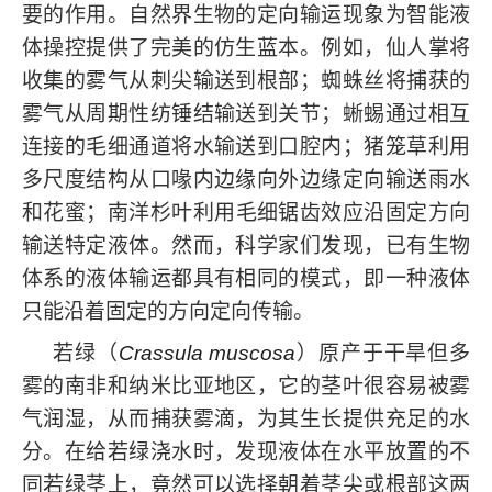
要的作用。自然界生物的定向输运现象为智能液
体操控提供了完美的仿生蓝本。例如，仙人掌将
收集的雾气从刺尖输送到根部；蜘蛛丝将捕获的
雾气从周期性纺锤结输送到关节；蜥蜴通过相互
连接的毛细通道将水输送到口腔内；猪笼草利用
多尺度结构从口喙内边缘向外边缘定向输送雨水
和花蜜；南洋杉叶利用毛细锯齿效应沿固定方向
输送特定液体。然而，科学家们发现，已有生物
体系的液体输运都具有相同的模式，即一种液体
只能沿着固定的方向定向传输。
若绿（
Crassula muscosa
）原产于干旱但多
雾的南非和纳米比亚地区，它的茎叶很容易被雾
气润湿，从而捕获雾滴，为其生长提供充足的水
分。在给若绿浇水时，发现液体在水平放置的不
同若绿茎上，竟然可以选择朝着茎尖或根部这两