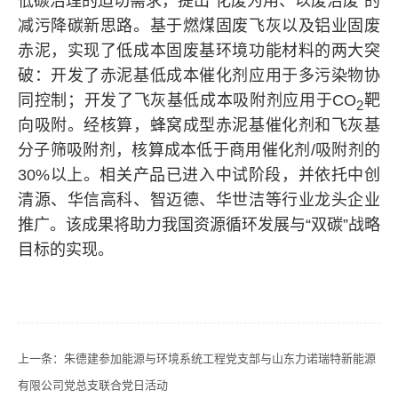
低碳治理的迫切需求，提出“化废为用、以废治废”的
减污降碳新思路。基于燃煤固废飞灰以及铝业固废
赤泥，实现了低成本固废基环境功能材料的两大突
破：开发了赤泥基低成本催化剂应用于多污染物协
同控制；开发了飞灰基低成本吸附剂应用于CO
靶
2
向吸附。经核算，蜂窝成型赤泥基催化剂和飞灰基
分子筛吸附剂，核算成本低于商用催化剂/吸附剂的
30%以上。相关产品已进入中试阶段，并依托中创
清源、华信高科、智迈德、华世洁等行业龙头企业
推广。该成果将助力我国资源循环发展与“双碳”战略
目标的实现。
上一条：
朱德建参加能源与环境系统工程党支部与山东力诺瑞特新能源
有限公司党总支联合党日活动