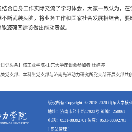
员结合自身工作实际交流了学习体会，大家一致认为，在
想不断武装头脑，将业务工作和国家社会发展相结合，要
进能源强国建设做出能动贡献。
日记头条】核工业学院-山东大学座谈会参加者 杜婷婷
机关党支部、本科生党支部与济南先进动力研究所党支部开展支部共
版权所有:Copyright © 2018-2020 山东
地址：济南市经十路17923号 邮编：250061
电话：0531-88392701 传真：0531-88392701
[ 网站管理 ]