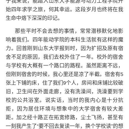
于我来说，能踏入山东大学能源与动力工程学院开
始四年求学之旅，何其幸运。这段岁月也终将在我
生命中烙下深深的印记。
那些平时不会去想的事情，常常潜移默化地影
响着我们。四年能动学院的本科生活就有这样的魔
力。回首刚到山东大学报到时，因为扩招及原有宿
舍不足的原因，我们去校外住了一年。校外的宿舍
与学校有大概有一个路口的路程。虽然距离不远，
但刚到宿舍的时候，我心里还是凉了半截。宿舍有5
张上下铺的床，住了我们9个人，房间和床铺比较破
旧，卫生间在外面走廊，没有洗澡间，洗澡要到学
校的公共浴室。说实话，当时的我内心是十分抗
拒，因为居住环境与想象中的大学宿舍有较大差
距。加之经十路正在拓宽修路，尘土飞扬，甚至有
一刻我产生了“要不回去复读一年，换个学校读”的想