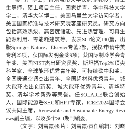
吴伟，博士，香港城市大学长聘副教授，博士
生导师，硕士项目主任，国家优青。华中科技大学
学士，清华大学博士，美国马里兰大学访问学者，
美国国家标准与技术研究院客座研究员。研究方向
包括高效热泵、高密度储能、先进热管理、可再生
能源利用、零能耗建筑等。发表
SCI
论文
140
篇，出
版
Springer Nature、Elsevier
专著
2
部，授权/申请中美
专利
25
项，获国际发明金奖
9
项；获国际制冷学会青
年奖、美国
NIST
杰出研究员奖、斯坦福
Top2%
顶尖
科学家、全球能环优秀青年奖、可持续碳中和奖、
全国暖通空调杰出青年、全国超材料优秀青年、城
大能环杰出创新奖、城大能环优秀青年、清华特
奖、清华学术新秀等荣誉。任
SOLAR.E
联合创始
人，国际能源署
SHC
和
HPT
专家，
ICEE2024
国际会
议共同主席，
Renewable and Sustainable Energy Revi
ews
副主编，以及多个
SCI
期刊编委。
（文字：刘雪霞/图片：刘雪霞/责任编辑：刘晓