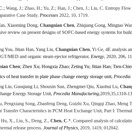
 C
.; Wang, J.; Zhao, H.; Yu, Z.; Han, J.; Chen, J.; Liu, C. Entropy Fl
mparative Case Study.
Processes
2022, 10, 1719.
 Tan, Xiaoming Dong,
Changnian Chen
, Zhiqiang Gong, Mingtao Wang
ive review on present designs of SOFC-based energy systems for build
ang You, Jitian Han, Yang Liu,
Changnian Chen
, Yi Ge, 4E analysis a
T/MED and organic steam ejector refrigerator,
Energy
, 2020, 206, 1
nian Chen
; Zhen Xu; Hongxia Zhao; Zeting Yu; Jitian Han; Tien-Chie
tics of heat transfer in plate phase change energy storage unit,
Procedia
ang Liu, Guoqiang Li, Shouxin Sun, Zhengmei Qiu, Xiaohui Lu,
Chan
Change Energy Storage Unit,
Procedia Manufacturing
,2019,35,1310-13
u, Pengxiang Song, Zhanfeng Deng, Guizhi Xu, Qingqi Zhao, Meng 
t Transfer Characteristics in PCM Heat Exchange Unit, Part I: Therma
 Hu, X., Liu, S., Deng, Z.,
Chen, C
.*. Compared analysis of calculatio
 thermal release process.
Journal of Physics
, 2019, 1419, 012042.