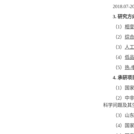
2018.07-20
3.
研究方
（
1
）
相
（
2
）
综
（
3
）
人
（
4
）
低
（
5
）
热
-
4.
承研项
（
1
）国
（
2
）中
科学问题及其
（
3
）山
（
4
）国