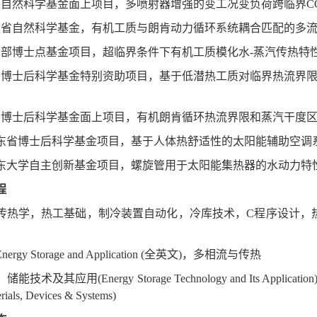
家自然科学基金面上项目，多喷射器增强的变工况变负荷跨临界
C
东省自然科学基金，有机工质与朗肯动力循环系统耦合匹配的多
育部博士点基金项目，超临界条件下有机工质模化水
-
蒸汽传热特
国博士后科学基金特别资助项目，基于低潜热工质对临界热流界
国博士后科学基金面上项目，有机朗肯循环热流界限和蒸汽干度
东省博士后科学基金项目，基于人体热舒适性的太阳能辅助空调
东大学自主创新基金项目，螺旋管用于太阳能集热器的水动力特
程
传热学，热工基础，制冷装置自动化，冷库技术，
C
程序设计，
nergy Storage and Application (
全英文
)
，多相流与传热
：储能技术及其应用
(Energy Storage Technology and Its Application
erials, Devices & Systems)