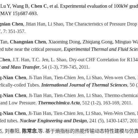
, Lu Y, Wang B,
Chen C
, et al. Experimental evaluation of 100kW gra
5(MAY 15):687-693.
nian Chen
, Jitian Han, Li Shao, The Characteristics of Pressure Drop
7, 7: 351-357.
 Tan,
Changnian Chen
, Xiaoming Dong, Zhiqiang Gong, Mingtao Wan
led tube near the critical pressure,
Experimental Thermal and Fluid Scie
 Chen
, J.T. Han, T.C. Jen, L. Shao, Dry-out CHF Correlation for R134
t and Mass Transfer
, 54 (1-3), 739-745, 2011.
-Nian Chen
, Ji-Tian Han, Tien-Chien Jen, Li Shao, Wen-wen Chen,
lically-coiled Tubes.
International Journal of Thermal Sciences
, 50 
g-Nian Chen
, Ji-Tian Han, Tien-Chien Jen, Li Shao, Thermo-chemical 
and Low Pressure.
Thermochimica Acta
, 512 (1-2), 163-169, 2011.
g-Nian Chen
, Ji-Tian Han, Tien-Chien Jen, Li Shao, Wen-Wen Chen, Fl
iled tubes.
Nuclear Engineering and Design
, 241 (5), 1430-1437, 201
杰
,
刘春阳
,
陈常念
,
等
.
基于熵指标的热能传输动态特性建模与仿