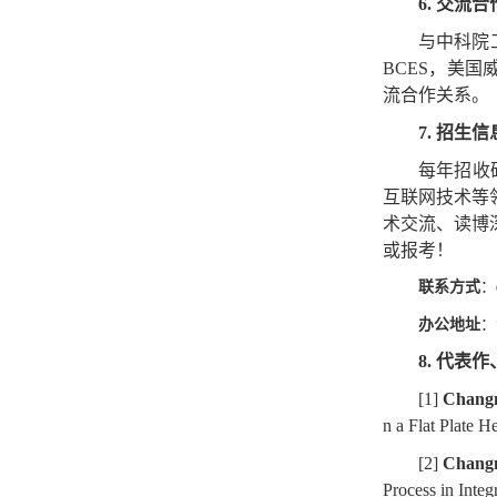
6.
交流合
与中科院
BCES
，美国
流合作关系。
7.
招生信
每年招收
互联网技术等
术交流、读博
或报考！
联系方式
：
办公地址
：
8.
代表作
[1]
Chang
n a Flat Plate 
[2]
Chang
Process in Inte