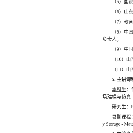
（
5
）国
（
6
）山
（
7
）教
（
8
）中
负责人；
（
9
）中
（
10
）山
（
11
）山
5.
主讲课
本科生
：
场建模与仿真
研究生
：
E
暑期课程
y Storage - Mat