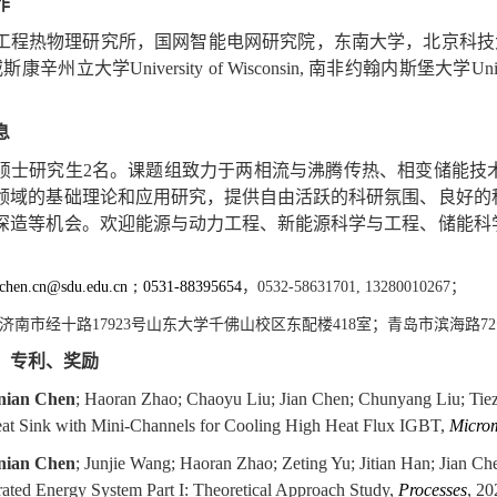
作
工程热物理研究所，国网智能电网研究院，东南大学，北京科技
威斯康辛州立大学
University of Wisconsin,
南非约翰内斯堡大学
Uni
息
硕士研究生
2
名。课题组致力于两相流与沸腾传热、相变储能技
领域的基础理论和应用研究，提供自由活跃的科研氛围、良好的
深造等机会。欢迎能源与动力工程、新能源科学与工程、储能科
chen.cn@sdu.edu.cn
；
0531-88395654
，
0532-58631701, 13280010267
；
济南市经十路
17923
号山东大学千佛山校区东配楼
418
室；
青岛市滨海路
72
、专利、奖励
nian Chen
; Haoran Zhao; Chaoyu Liu; Jian Chen; Chunyang Liu; Tiezh
Heat Sink with Mini-Channels for Cooling High Heat Flux IGBT,
Micro
nian Chen
; Junjie Wang; Haoran Zhao; Zeting Yu; Jitian Han; Jian C
grated Energy System Part I: Theoretical Approach Study,
Processes
, 20