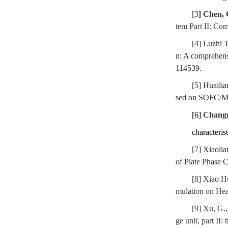
[3
] Chen,
tem Part II: Co
[4] Luzhi
n: A comprehens
114539.
[5] Huaili
sed on SOFC/MG
[6]
Chang
characteris
[7] Xiaoli
of Plate Phase 
[8] Xiao H
mulation on Hea
[9] Xu, G.,
ge unit, part II: