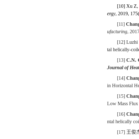
[10] Xu Z
ergy
, 2019, 17
[11]
Chang
ufacturing
, 201
[12] Luzhi
tal helically-coi
[13]
C.N.
Journal of Hea
[14]
Chang
in Horizontal He
[15]
Chan
Low Mass Flux 
[16]
Chan
ntal helically co
[17]
王俊