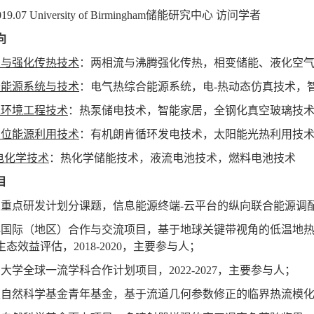
19.07 University of Birmingham
储能研究中心
访问学者
向
变与强化传热技术
：两相流与沸腾强化传热，相变储能、液化空
合能源系统与技术
：电气热综合能源系统，电
-
热动态仿真技术，
工环境工程技术
：热泵储电技术，智能家居，全钢化真空玻璃技
品位能源利用技术
：有机朗肯循环发电技术，太阳能光热利用技
电化学技术
：热化学储能技术，液流电池技术，燃料电池技术
目
家重点研发计划分课题，信息能源终端
-
云平台的纵向联合能源调
非国际（地区）合作与交流项目，基于地球关键带视角的低温地
生态效益评估，
2018-2020
，主要参与人；
东大学全球一流学科合作计划项目，
2022-2027
，主要参与人；
家自然科学基金青年基金，基于流道几何参数修正的临界热流模