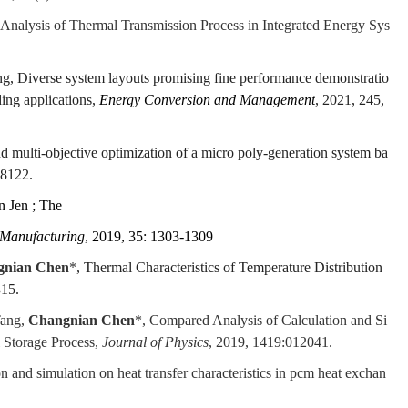
ow Analysis of Thermal Transmission Process in Integrated Energy Sys
, Diverse system layouts promising fine performance demonstratio
ing applications,
Energy Conversion and Management
, 2021, 245,
nd multi-objective optimization of a micro poly-generation system ba
18122.
n Jen ; The
 Manufacturing
, 2019, 35: 1303-1309
gnian Chen
*
, Thermal Characteristics of Temperature Distribution
15.
Tang,
Changnian Chen
*, Compared Analysis of Calculation and Si
l Storage Process,
Journal of Physics
, 2019, 1419:012041.
n and simulation on heat transfer characteristics in pcm heat exchan