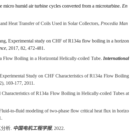
de micro humid air turbine cycles converted from a microturbine.
En
 and Heat Transfer of Coils Used in Solar Collectors,
Procedia Man
g, Experimental study on CHF of R134a flow boiling in a horizon
nce
, 2017, 82, 472-481.
a Flow Boiling in a Horizontal Helically-coiled Tube.
International
 Experimental Study on CHF Characteristics of R134a Flow Boiling
(2), 169-177, 2011.
Characteristics of R134a Flow Boiling in Helically-coiled Tubes at
uid-to-fluid modeling of two-phase flow critical heat flux in horizo
1.
真分析
.
中国电机工程学报
, 2022.