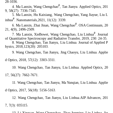
28-1036.
#
4. Ma Lanxin, Wang Chengchao
, Tan Jianyu.
Applied Optics
, 201
9, 58(27): 7336-7345.
5. Ma Lanxin, Hu Kaixiang, Wang Chengchao, Yang Jiayue, Liu L
#
inhua
. Nanomaterials,2021, 11(12): 3339.
#
6. Ma Lanxin, Zhai Jinan, Wang Chengchao
.
OSA Continuu
m, 20
21, 4(9), 2496-2509.
#
7. Ma Lanxin, XieBowei, Wang Chengchao, Liu Linhua
.
Journal
of Quantitative Spectroscopy and Radiative Transfer
, 2019, 230: 24-35.
8. Wang Chengchao, Tan Jianyu, Liu Linhua. Journal of Applied P
hysics, 2018,123(20): 205103.
9. Wang Chengchao, Tan Jianyu, Jing Chaoyu, Liu Linhua. Applie
d Optics, 2018, 57(12): 3303-3311.
10. Wang Chengchao, Tan Jianyu, Liu Linhua. Applied Optics, 20
17, 56(27): 7662-7671.
11. Wang Chengchao, Tan Jianyu, Ma Yunqian, Liu Linhua. Applie
d Optics, 2017, 56(18): 5156-5163.
12. Wang Chengchao, Tan Jianyu, Liu Linhua.AIP Advances, 201
7, 7(3): 035115.
13. Li Xingcan, Wang Chengchao, Zhao Junming, Liu Linhua. Ap