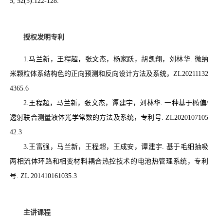
5, 52(5):122-128.
授权发明专利
1.马兰新，王程超，张文杰，杨家跃，胡凯翔，刘林华
.
微纳
米颗粒体系结构色的正向预测和反向设计方法及系统，
ZL20211132
4365.6
2.王程超，马兰新，张文杰，谭建宇，刘林华
.
一种基于椭偏
/
透射联合测量液体光学常数的方法及系统，专利号
. ZL2020107105
42.3
3.王富强，马兰新，王程超，王成安，谭建宇
.
基于毛细抽吸
两相流体环路和相变材料耦合热控技术的电池热管理系统，专利
号
. ZL 201410161035.3
主讲课程