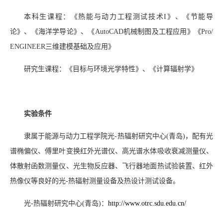
本科生课程：《热能与动力工程测试技术
I
》、《节能导
论》、《海洋学导论》、《
AutoCAD
机械制图及工程应用》《
Pro/
ENGINEER
三维建模基础及应用》
研究生课程：《目标与环境光学特性》、《计算辐射学》
实验条件
隶属于能源与动力工程学院光
-
热辐射研究中心
(
青岛
)
，配有光
谱椭偏仪、傅里叶变换红外光谱仪、高光谱水体吸收衰减测量仪、
体散射函数测量仪、光生物反应器、飞行器地面热试验装置、红外
热像仪等良好的光
-
热辐射测量设备及热设计测试设备。
光
-
热辐射研究中心
(
青岛
)
：
http://www.otrc.sdu.edu.cn/