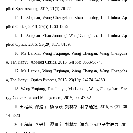
plied Spectroscopy, 2017, 71(1):70-77.
14. Li Xingcan, Wang Chengchao, Zhao Junming, Liu Linhua. Ap
plied Optics, 2018, 57(5):1260-1266.
15. Li Xingcan, Zhao Junming, Wang Chengchao, Liu Linhua. Ap
plied Optics, 2016, 55(29):8171-8179.
16. Ma Lanxin, Wang Fuqiang#, Wang Chengan, Wang Chengcha
o, Tan Jianyu. Applied Optics, 2015, 54(33): 9863-9874.
17. Ma Lanxin, Wang Fuqiang#, Wang Chengan, Wang Chengcha
o, Tan Jianyu. Optics Express, 2015, 23(19): 24274-24289.
18. Wang Fuqiang, Tan Jianyu, Ma Lanxin, Wang Chengchao. Ene
rgy Conversion and Management, 2015, 90: 47-52.
19.王程超
,
谭建宇
,
杨家跃
,
刘林华
.
科学通报
, 2015, 60(31):30
14-3020.
20.王程超
,
李兴灿
,
谭建宇
,
刘林华
.
激光与光电子学进展
, 201