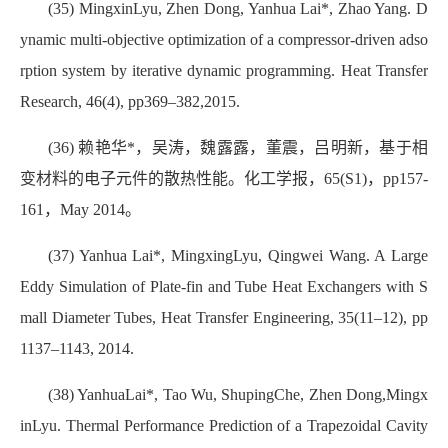
(35) MingxinLyu, Zhen Dong, Yanhua Lai*, Zhao Yang. D
ynamic multi-objective optimization of a compressor-driven adso
rption system by iterative dynamic programming.
Heat Transfer
Research, 46(4), pp369–382,2015.
(36) 赖艳华*，吴涛，魏露露，董震，吕明新，基于相
变材料的电子元件的散热性能。化工学报，65(S1)，pp157-
161，May 2014。
(37) Yanhua Lai*, MingxingLyu, Qingwei Wang. A Large
Eddy Simulation of Plate-fin and Tube Heat Exchangers with S
mall Diameter Tubes, Heat Transfer Engineering, 35(11–12), pp
1137–1143, 2014.
(38) YanhuaLai*, Tao Wu, ShupingChe, Zhen Dong,Mingx
inLyu. Thermal Performance Prediction of a Trapezoidal Cavity