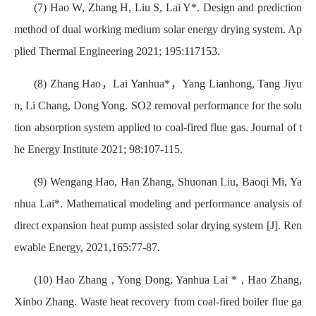
(7) Hao W, Zhang H, Liu S, Lai Y*. Design and prediction
method of dual working medium solar energy drying system. Ap
plied Thermal Engineering 2021; 195:117153.
(8) Zhang Hao，Lai Yanhua*，Yang Lianhong, Tang Jiyu
n, Li Chang, Dong Yong. SO2 removal performance for the solu
tion absorption system applied to coal-fired flue gas. Journal of t
he Energy Institute 2021; 98:107-115.
(9) Wengang Hao, Han Zhang, Shuonan Liu, Baoqi Mi, Ya
nhua Lai*. Mathematical modeling and performance analysis of
direct expansion heat pump assisted solar drying system [J]. Ren
ewable Energy, 2021,165:77-87.
(10) Hao Zhang , Yong Dong, Yanhua Lai * , Hao Zhang,
Xinbo Zhang. Waste heat recovery from coal-fired boiler flue ga