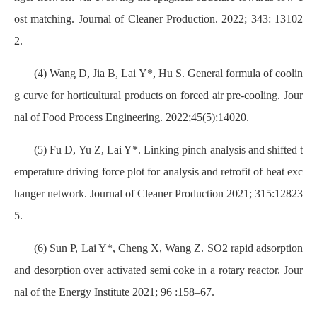
ost matching. Journal of Cleaner Production. 2022; 343: 13102
2.
(4) Wang D, Jia B, Lai Y*, Hu S. General formula of coolin
g curve for horticultural products on forced air pre‐cooling. Jour
nal of Food Process Engineering. 2022;45(5):14020.
(5) Fu D, Yu Z, Lai Y*. Linking pinch analysis and shifted t
emperature driving force plot for analysis and retrofit of heat exc
hanger network. Journal of Cleaner Production 2021; 315:12823
5.
(6) Sun P, Lai Y*, Cheng X, Wang Z. SO2 rapid adsorption
and desorption over activated semi coke in a rotary reactor. Jour
nal of the Energy Institute 2021; 96 :158–67.