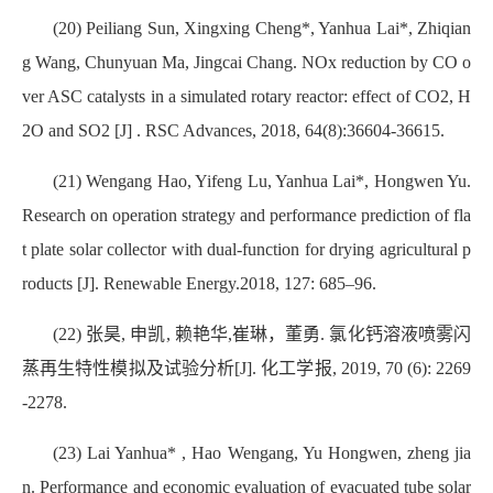
(20) Peiliang Sun, Xingxing Cheng*, Yanhua Lai*, Zhiqian
g Wang, Chunyuan Ma, Jingcai Chang. NOx reduction by CO o
ver ASC catalysts in a simulated rotary reactor: effect of CO2, H
2O and SO2 [J] . RSC Advances, 2018, 64(8):36604-36615.
(21) Wengang Hao, Yifeng Lu, Yanhua Lai*, Hongwen Yu.
Research on operation strategy and performance prediction of fla
t plate solar collector with dual-function for drying agricultural p
roducts [J]. Renewable Energy.2018, 127: 685–96.
(22) 张昊, 申凯, 赖艳华,崔琳，董勇. 氯化钙溶液喷雾闪
蒸再生特性模拟及试验分析[J]. 化工学报, 2019, 70 (6): 2269
-2278.
(23) Lai Yanhua* , Hao Wengang, Yu Hongwen, zheng jia
n. Performance and economic evaluation of evacuated tube solar