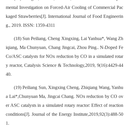
mental Investigation on Forced-Air Cooling of Commercial Pac
kaged Strawberries[J]. International Journal of Food Engineerin
g., 2019. ISSN: 1359-4311
(18) Sun Peiliang, Cheng Xingxing, Lai Yanhua*, Wang Zh
iqiang, Ma Chunyuan, Chang Jingcai, Zhou Ping.. N-Doped Fe
Co/ASC catalysts for NOx reduction by CO in a simulated rotar
y reactor, Catalysis Science & Technology,2019, 9(16):4429-44
40.
(19) Peiliang Sun, Xingxing Cheng, Zhiqiang Wang, Yanhu
a Lai*,Chunyuan Ma, Jingcai Chang. NOx reduction by CO ov
er ASC catalysts in a simulated rotary reactor: Effect of reaction
conditions[J]. Journal of the Energy Institute,2019,92(3):488-50
1.