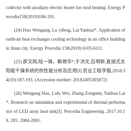
collector with auxiliary electric heater for rural heating. Energy P
rocedia158(2019)186-191.
(24) Hao Wengang, Lu yifeng, Lai Yanhua*. Application of
earth-air heat exchanger cooling technology in an office building
in Jinan city. Energy Procedia 158(2019) 6105-6111.
(25) 郝文刚,陆一锋，赖艳华*,于洪文,吕明新.直接式太
阳能干燥系统的热性能分析及应用[J].农业工程学报,2018,3
4(10):187-193. (Accession number: 20182405305872)
(26) Wengang Hao, Lulu Wei, Zhang Zongmin, Yanhua Lai
*. Research on simulation and experimental of thermal performa
nce of LED array heat sink[J]. Procedia Engineering. 2017.10.1
9, 205: 2084-2091.