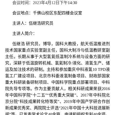
会议时间
：2023年4月12日下午
14:30
会议地点
：
千佛山校区东配四楼会议室
主讲人：
伍继浩
研究员
主讲人简介：
伍继浩
研究员，博导，国科大教授，航天低温推进剂
技术国家重点实验室副主任，国科大制冷与低温教研室副
主任。长期从事于大型氢氦低温制冷系统与设备方面的研
究，深耕于低温旋转机械、氢氦制冷/液化、液氢生产、储
运及加注技术的研制。主持和参加重庆中科液氢10 TPD液
氢工厂建设项目、北京市科委液氢制备项目、财政部国家
重大科研装备研制项目、中国科学院重点部署项目、中科
院先导专项等。作为主要贡献人，相关科研成果荣获2016
年中国科学院“十二五”“优秀重大突破”、2017年中科院北
京分院“科技成果转化特等奖”、2019年中国产学研合作创
新成果优秀奖、两院院士评选“2021年中国十大科技进展新
闻”等。已发表学术论文40余篇，申请和授权专利40余项。