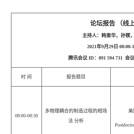
论坛报告
（线
主持人：韩奎华，孙锲
2021
年
9
月
29
日
08:00-
腾讯会议
ID
：891 594 731
会议
时
间
报告题目
多物理耦合的制造过程的相场
美
08:00-08:30
法 分析
Postdoctor