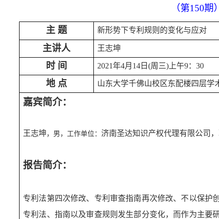
（
第
150
期
主 题
新形势下专利规则的变化与应对
主讲人
王志坤
时 间
2021
年
4
月
14
日(周三)上午
9
：
30
地 点
山东大学千佛山校区东配楼四层学
嘉宾简介：
王志坤
济南圣达知识产权代理有限公司，
，男，工作单位：
报告简介：
专利法第四次修改、专利审查指南再次修改、不以保护
专利法、指南以及审查规则发生部分变化，而作为主要