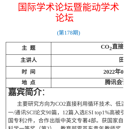
国际
学术论坛
暨能动学术
论坛
(
第
1
7
8
期
)
CO
直接
主
题
2
田
主讲人
2022年05
时
间
腾讯会
地
点
嘉宾简介
：
主要研究方向为CO2直接利用循环技术、低温
一/通讯SCI论文90篇，12篇入选ESI top1%
国专利2件，合作出版中英文专著4部。获国家自
科学一等奖（第2），教育部霍英
东青年教师奖，