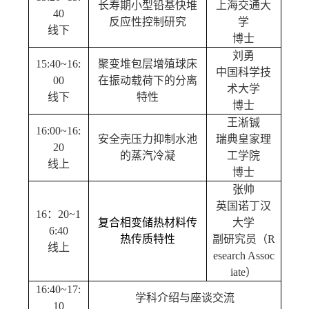
长寿期小型铅基快堆
上海交通大
4
0
反应性控制研究
学
线下
博士
刘勇
1
5
:4
0
~
16
:
聚变堆包层增殖球床
中国科学技
00
在振动载荷下的分离
术大学
线下
特性
博士
王淅铖
1
6
:
00
~
16
:
安全壳压力抑制水池
瑞典皇家理
2
0
的蒸汽冷凝
工学院
线上
博士
张帅
英国诺丁汉
16
：2
0
~
1
复合相变储热材料传
大学
6
:4
0
热传质特性
副研究员（R
线上
esearch Assoc
iate）
1
6
:
40
~
17
:
学科介绍与座谈交流
10