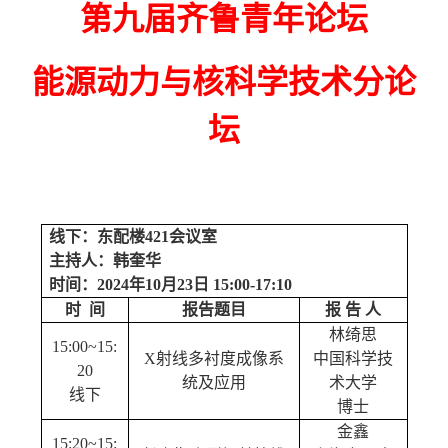
第九届齐鲁青年论坛
能源动力与核科学技术分论
坛
线下：东配楼4
21
会议室
主持人：韩奎华
时间：
2024年10月23日 15
:
00-17:10
时
间
报告题目
报 告 人
林绮思
1
5
:0
0
~
15
:
X射线多衬度成像系
中国科学技
20
统及应用
术大学
线下
博士
金鑫
1
5
:
20
~
15
: