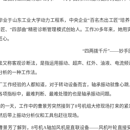
毕业于山东工业大学动力工程系，中央企业“百名杰出工匠”培
工匠、“四部曲”精密诊断管理模式创始人。工作20多年来，她
匠心。
“四两拨千斤”——妙手
法又称客观诊断法，是指运用振动、超声、红外、油液、电流频
分析的一种工作法。
厂工作经验的人都知道，对于转动设备而言，轴承振动就像心跳
各项指标中，最难判断、最难处理的也是轴承振动问题。
年3月的一天，工作中的曹景芳突然接到了8号机组大修现场打来
然后带上振动分析仪和工具包赶往现场。
曹景芳了解到，
8号机A轴加风机是直联设备——风机叶轮直接