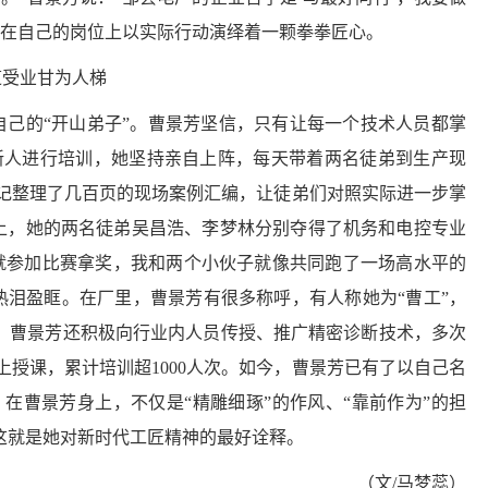
终在自己的岗位上以实际行动演绎着一颗拳拳匠心。
道受业甘为人梯
了自己的“开山弟子”。曹景芳坚信，只有让每一个技术人员都掌
新人进行培训，她坚持亲自上阵，每天带着两名徒弟到生产现
记整理了几百页的现场案例汇编，让徒弟们对照实际进一步掌
）上，她的两名徒弟吴昌浩、李梦林分别夺得了机务和电控专业
份就参加比赛拿奖，我和两个小伙子就像共同跑了一场高水平的
热泪盈眶。在厂里，曹景芳有很多称呼，有人称她为“曹工”，
平，曹景芳还积极向行业内人员传授、推广精密诊断技术，多次
授课，累计培训超1000人次。如今，曹景芳已有了以自己名
在曹景芳身上，不仅是“精雕细琢”的作风、“靠前作为”的担
这就是她对新时代工匠精神的最好诠释。
（文
/马梦蕊）