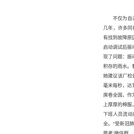
不仅为自
几年，许多同
有找到故障原
启动调试后振
现了问题：振
积存的雨水。
她建议该厂检
毫米每秒，达
席卷全国，作
上厚厚的棉服
下班人员流动
全。“受新冠
愿者’微信群