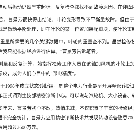
启动后振动仍然严重超标，反复检查都找不到故障原因。在迎峰
后，曹景芳很快得出结论，叶轮变形导致不平衡量故障。但由
就是做动平衡处理，即在叶轮的某一位置加装配重块，使叶轮重
加重量所需要的几个关键数据中，叶轮的重量查不到。虽然检修
后我只能根据经验进行估算。”曹景芳告诉笔者。
测量和反复计算，她指挥检修工作人员在该轴加风机的叶轮上
橡皮，成为人们心目中的“邹电精度”。
厂于1998年成立状态诊断组，是整个电力行业最早开展精密诊断
08年正式调到生技部精密诊断中心。可以说与汽轮机、大小设备、
多年来，曹景芳初心不改，热情未减，不仅积累了丰富的检修经
。据不完全统计，曹景芳应用精密诊断技术共发现转动设备隐患70
用超过3600万元。