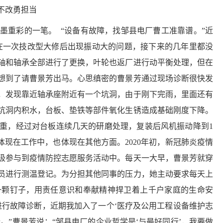
不改勇担当
墨重彩的一笔。
“设备有故障，找邹县电厂曹工准靠谱。”近
在一次技改型大修后出现振动大的问题，接下来的几年里都没
把轴和轴承全部进行了更换，叶轮也返厂进行动平衡处理，但在
想到了请曹景芳出马。心思缜密的曹景芳通过现场诊断很快发
，发现靠近轴承座附近有一个坑洞，由于刚下完雨，里面还有
坑洞内积水，台板、垫铁等部件氧化生锈造成基础刚度下降。
重，经过对台板连续几天的研磨处理，复装后风机振动降到1
现在工作中，也体现在其他方面。2020年初，新冠肺炎疫情
极参与到疫情防控志愿服务活动中。每天一大早，曹景芳就穿
员进行测温登记。为分担其他同事的压力，她主动要求每天上
一颗钉子，用责任意识和奉献精神捍卫着上千户家庭的生命安
进行故障诊断，近期我加入了一个‘医疗及公用工程设备维护志
”曹景芳说：“邹县电厂的企业哲学是‘与最好同行’，我要做