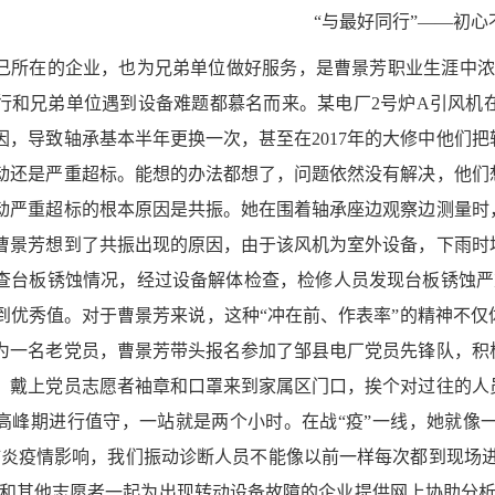
“与最好同行”——初心
己所在的企业，也为兄弟单位做好服务，是曹景芳职业生涯中浓
行和兄弟单位遇到设备难题都慕名而来。某电厂2号炉A引风机
因，导致轴承基本半年更换一次，甚至在2017年的大修中他们
动还是严重超标。能想的办法都想了，问题依然没有解决，他们
动严重超标的根本原因是共振。她在围着轴承座边观察边测量时
曹景芳想到了共振出现的原因，由于该风机为室外设备，下雨时
查台板锈蚀情况，经过设备解体检查，检修人员发现台板锈蚀严
到优秀值。对于曹景芳来说，这种“冲在前、作表率”的精神不仅体
为一名老党员，曹景芳带头报名参加了邹县电厂党员先锋队，积
，戴上党员志愿者袖章和口罩来到家属区门口，挨个对过往的人
高峰期进行值守，一站就是两个小时。在战“疫”一线，她就像
肺炎疫情影响，我们振动诊断人员不能像以前一样每次都到现场
，和其他志愿者一起为出现转动设备故障的企业提供网上协助分析。