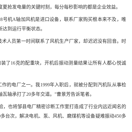
度夏抢发电量的关键时刻，每分每秒影响的都是企业效益。
于
8号机A轴加风机是进口设备，联系厂家购买根本来不及，唯
新达到运行平衡状态。
技术人员第一时间联系了风机生产厂家，却迟迟没有回音。时
加装了
16克的配重块，开机后振动测量结果让所有人都心悦诚
工作的电厂之一。我1999年入职后，就被分配到汽机队从事检
轴瓦轴承打了20多年交道。”曹景芳告诉笔者。
验，也将邹县电厂精密诊断工作室打造成了行业内远近闻名的
0多台次，解决电机、泵、风机、磨煤机等设备疑难振动450多