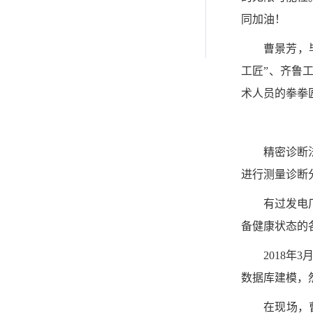
同加油！
曹景芳，
工匠”、齐鲁
术人员的拳拳
精密诊断
进行测量诊断
有过发电
备健康状态的
2018
数据库建模，
在现场，