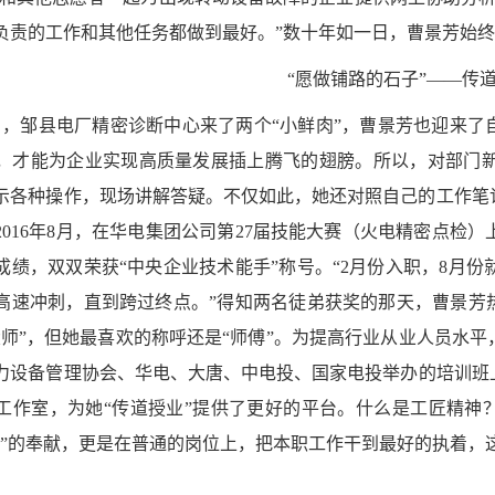
负责的工作和其他任务都做到最好。”数十年如一日，曹景芳始
“愿做铺路的石子”——传
年2月，邹县电厂精密诊断中心来了两个“小鲜肉”，曹景芳也迎来
，才能为企业实现高质量发展插上腾飞的翅膀。所以，对部门
示各种操作，现场讲解答疑。不仅如此，她还对照自己的工作笔
2016年8月，在华电集团公司第27届技能大赛（火电精密点检
成绩，双双荣获“中央企业技术能手”称号。“2月份入职，8月
高速冲刺，直到跨过终点。”得知两名徒弟获奖的那天，曹景芳
大师”，但她最喜欢的称呼还是“师傅”。为提高行业从业人员水
力设备管理协会、华电、大唐、中电投、国家电投举办的培训班上
工作室，为她“传道授业”提供了更好的平台。什么是工匠精神？
梯”的奉献，更是在普通的岗位上，把本职工作干到最好的执着，