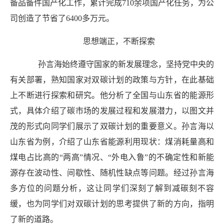
备品备件国产化工作，累计完成710余项国产化任务，为
公
司创造了节省了
6400多万元。
思想端正，不断探索
孙言海始终遵守国家的新发展理念，坚持党中央的
有关部署，熟知国家对双碳计划的政策与方针，在此基础
上不断进行探索和研究。他分析了全国与山东省的能源形
式，具体介绍了碳市场的发展过程和发展潜力，以图文并
茂的形式向同学们展示了双碳计划的重要意义。孙言海以
山东省为例，介绍了山东省能源利用现状：煤消耗量高和
煤电占比高的“两高”情况、“外电入鲁”的不确定性和新能
源存在波动性、间歇性、随机性缺点等问题。经过孙言海
多方位的问题分析，这让同学们深刻了解到减碳刻不容
缓，也为同学们对双碳计划的思考提供了新的方向，指明
了新的
道路。