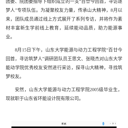
团委、院团委指导下组织成立的一支
“百廿今回首，寻访逐
梦人”专项队伍。为凝聚校友力量，传承山大精神，8月以
来，团队成员通过线上方式展开了系列专访，并将作为素
材丰富新生学前线上教育，延续能动品质，助力能源事
业。
8月1
5
日下午，山东大学能源与动力工程学院
“百廿
今
回首
，寻访筑梦人
”调研团
队员
王思文、张晓杰对山东大学
能动学院
优秀校友安然进行采访，探寻山大精神，寻找筑
梦校友。
安然，山东大学能源与动力工程学院
2005级毕业生，
现
就
职于山东省环能设计院有限公司。