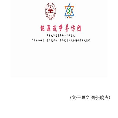
（文
/王思文
图
/张晓杰
）