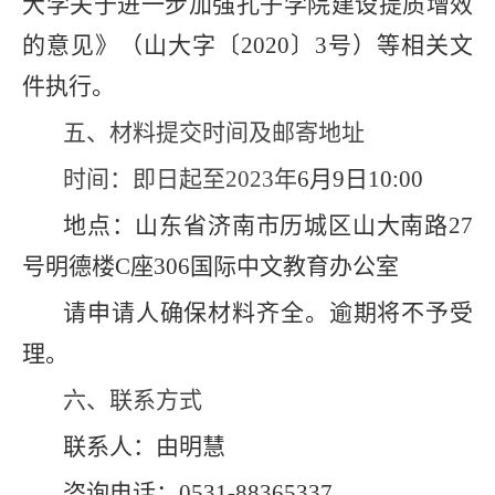
大学关于进一步加强孔子学院建设提质增效
的意见》（山大字〔
2020
〕
3
号）等相关文
件执行。
五、材料提交时间及邮寄地址
时间：即日起至
2023
年
6
月
9
日
1
0
:
00
地点：山东省济南市历城区山大南路
27
号明德楼
C
座
306
国际中文教育办公室
请申请人确保材料齐全。逾期将不予受
理。
六、联系方式
联系人：由明慧
咨询电话：
0531-88365337