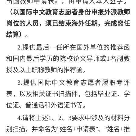
出国教师申请表》
，
由申请人本人签字。
（
以国际中文教育
志愿者
身份
申报
外派教师
岗位的人员
，须已
结束海外任期，完成
离任
结算）
。
2.
提供最后一任所在国外单位的推荐函
和国内最后学历的院校论文导师或
1
名副教
授及以上职称教师的推荐函。
3.
提供国际中文教育志愿者履职考评
表，以及相关证书扫描件，包括毕业证、学
位证、普通话和外语证书等。
4.
请将上述
1
、
2
、
3
要求中涉及的材料分
别扫描，并命名为“姓名
+
申请表”、“姓名
+
推