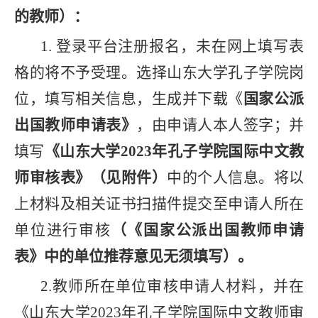
的教师）：
1.
登录平台注册报名，未在网上填写表
格的将不予受理。选
择山东大学孔子学院岗
位，填写相关信息，生成并下载《
国家公派
出国教师申请表》
，由申请人本人签字
；
并
填写
《山东大学
2023
年孔子学院国际中文教
师审核表》
（
见附件
）
中的个人信息
。
将以
上材料
及相关证书扫描件提交至申请人所在
单位进行审核
（
《国家公派出国教师
申请
表
》
中的
单位推荐意见
无须
填写）。
2.
教师所在
单位审核申请人材料，并
在
《山东大学
2023
年孔子学院国际中文教师审