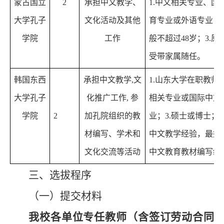
蒙古国立
2
承担中文教学、
1.
中文相关
专业、
国
大学孔子
文化活动及其他
育
专业或
外语专业；
2
学院
工作
般不超过
48
岁；
3.
原
受带家属随任。
韩国东西
承担中文教学
,
文
1.
山东大学在职教师
大学孔子
化推广工作
,
参
相关
专业或
国际中文
学院
2
加孔院组织的教
业；
3.
硕士或博士；
4
材编写、学术和
中文教学经验，最好
文化交流等活动
中文教育教材编写经
三、选拔程序
（一）提交材料
我校各单位专任教师（含签订劳动合同