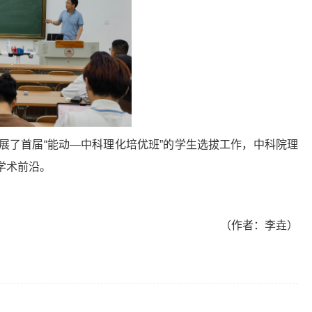
展了首届
“
能动
—
中科理化培优班
”
的学生选拔工作，中科院理
学术前沿。
（作者：李垚）