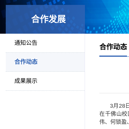
合作发展
通知公告
合作动态
合作动态
成果展示
3
月
28
在千佛山校
伟、何锁盈