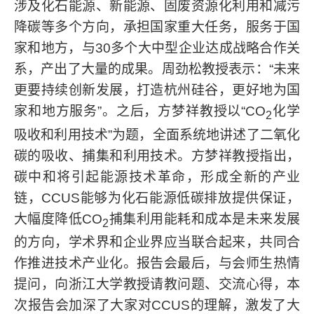
涉及化石能源、新能源、固废资源化利用和减污
降碳等多个方向，承担国家重大任务，服务于国
家和地方，与
30
多个大中型企业达成战略合作关
系，产出了大量的成果。周劲松教授表示：“未来
更要持续创新发展，打造杭州硅谷，更好地为国
家和地方服务”。之后，方梦祥教授以“
CO
化学
2
吸收和利用技术”为题，全面系统地讲述了二氧化
碳的吸收、捕集和利用技术。方梦祥教授指出，
碳中和将引起能源技术革命，形成全新的产业
链，
CCUS
能够为化石能源低碳排放提供保证，
大幅度降低
CO
捕集利用能耗和成本是未来发展
2
的方向，学术界和企业界应当联合起来，共同合
作推进技术产业化。报告会最后，与会师生热情
提问，向浙江大学教授请教问题、交流心得，本
次报告会加深了大家对
CCUS
的理解，激发了大