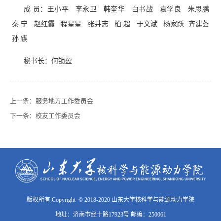
成 员：王小平 李永卫 韩奎华 白书战 袁学良 朱思鹏
秦 宁 赵红霞 程星星 张井志 柏 超 于文斌 杨家跃 齐建荟
孙 锲
秘书长：何锁盈
上一条：
服务地方工作委员会
下一条：
校友工作委员会
版权所有:Copyright © 2018-2020 山东大学核科学与能源动力学院
地址：济南市经十路17923号 邮编：250061